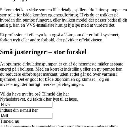
Selvom det kan virke som en lille detalje, spiller cirkulationspumpen en
stor rolle for både komfort og energiforbrug. Hvis du er usikker på,
hvordan din pumpe fungerer, eller hvilken model der passer bedst til dit
anlæg, kan en VVS-installatør hurtigt hjælpe med at vurdere det.
Et professionelt eftersyn kan også afsløre, om der er luft i systemet,
forkert tryk eller andre forhold, der påvirker effektiviteten.
Små justeringer – stor forskel
At optimere cirkulationspumpen er en af de nemmeste måder at spare
energi på i boligen. Med en korrekt indstilling eller en ny pumpe kan
du reducere elforbruget markant, uden at det går ud over varmen i
hjemmet. Det er godt for både økonomien og klimaet – og en
investering, der hurtigt mærkes på elregningen.
Vil du have nyt fra os? Tilmeld dig her
Nyhedsbrevet, du faktisk har lyst til at læse.
Indtast din e-mail her
Tilmeld nu
Jeg accepterer hjemmesidens brugervilkår og persondatapolitik.