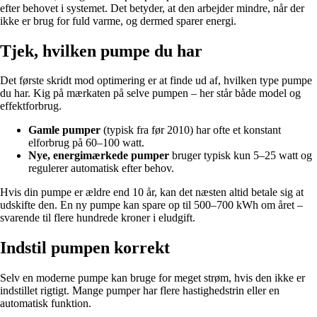
efter behovet i systemet. Det betyder, at den arbejder mindre, når der
ikke er brug for fuld varme, og dermed sparer energi.
Tjek, hvilken pumpe du har
Det første skridt mod optimering er at finde ud af, hvilken type pumpe
du har. Kig på mærkaten på selve pumpen – her står både model og
effektforbrug.
Gamle pumper
(typisk fra før 2010) har ofte et konstant
elforbrug på 60–100 watt.
Nye, energimærkede pumper
bruger typisk kun 5–25 watt og
regulerer automatisk efter behov.
Hvis din pumpe er ældre end 10 år, kan det næsten altid betale sig at
udskifte den. En ny pumpe kan spare op til 500–700 kWh om året –
svarende til flere hundrede kroner i eludgift.
Indstil pumpen korrekt
Selv en moderne pumpe kan bruge for meget strøm, hvis den ikke er
indstillet rigtigt. Mange pumper har flere hastighedstrin eller en
automatisk funktion.