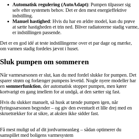
Automatisk regulering (AutoAdapt)
: Pumpen tilpasser sig
selv efter systemets behov. Det er den mest energieffektive
indstilling.
Manuel hastighed
: Hvis du har en ældre model, kan du prøve
at sætte hastigheden et trin ned. Bliver radiatorerne stadig varme,
er indstillingen passende.
Det er en god idé at teste indstillingerne over et par dage og mærke,
om varmen stadig fordeles jævnt i huset.
Sluk pumpen om sommeren
Når varmesæsonen er slut, kan du med fordel slukke for pumpen. Det
sparer strøm og forlænger pumpens levetid. Nogle nyere modeller har
en
sommerfunktion
, der automatisk stopper pumpen, men kører
kortvarigt en gang imellem for at undgå, at den sætter sig fast.
Hvis du slukker manuelt, så husk at tænde pumpen igen, når
fyringssæsonen begynder – og giv den eventuelt et lille drej med en
skruetrækker for at sikre, at akslen ikke sidder fast.
Få mest muligt ud af dit jordvarmeanlæg – sådan optimerer du
samspillet med boligens varmesystem