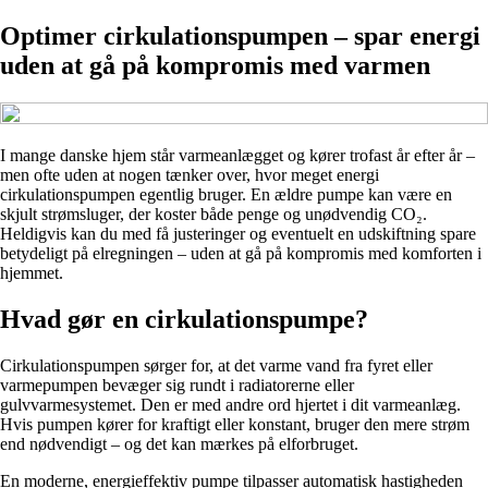
Optimer cirkulationspumpen – spar energi
uden at gå på kompromis med varmen
I mange danske hjem står varmeanlægget og kører trofast år efter år –
men ofte uden at nogen tænker over, hvor meget energi
cirkulationspumpen egentlig bruger. En ældre pumpe kan være en
skjult strømsluger, der koster både penge og unødvendig CO₂.
Heldigvis kan du med få justeringer og eventuelt en udskiftning spare
betydeligt på elregningen – uden at gå på kompromis med komforten i
hjemmet.
Hvad gør en cirkulationspumpe?
Cirkulationspumpen sørger for, at det varme vand fra fyret eller
varmepumpen bevæger sig rundt i radiatorerne eller
gulvvarmesystemet. Den er med andre ord hjertet i dit varmeanlæg.
Hvis pumpen kører for kraftigt eller konstant, bruger den mere strøm
end nødvendigt – og det kan mærkes på elforbruget.
En moderne, energieffektiv pumpe tilpasser automatisk hastigheden