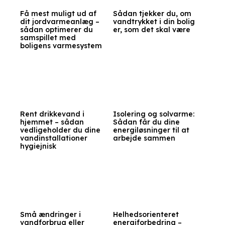
Få mest muligt ud af
Sådan tjekker du, om
dit jordvarmeanlæg –
vandtrykket i din bolig
sådan optimerer du
er, som det skal være
samspillet med
boligens varmesystem
Rent drikkevand i
Isolering og solvarme:
hjemmet – sådan
Sådan får du dine
vedligeholder du dine
energiløsninger til at
vandinstallationer
arbejde sammen
hygiejnisk
Små ændringer i
Helhedsorienteret
vandforbrug eller
energiforbedring –