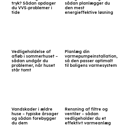
tryk? Sådan opdager
sådan planlægger du
du VVS-problemer i
den mest
tide
energieffektive løsning
Vedligeholdelse af
Planlæg din
afløb i sommerhuset –
varmepumpeinstallation,
sådan undgår du
så den passer optimalt
problemer, når huset
til boligens varmesystem
står tomt
Vandskader i ældre
Rensning af filtre og
huse – typiske årsager
ventiler – sådan
og sådan forebygger
vedligeholder du et
du dem
effektivt varmeanlæg