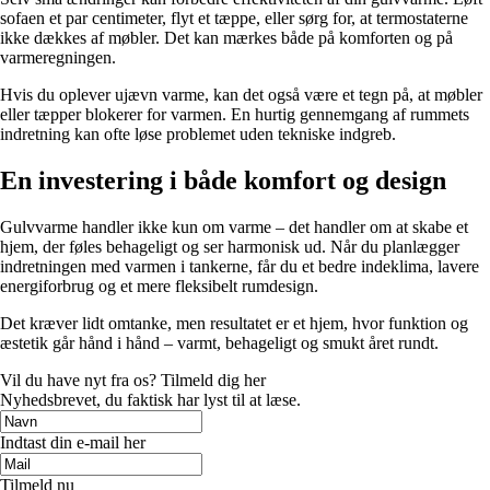
sofaen et par centimeter, flyt et tæppe, eller sørg for, at termostaterne
ikke dækkes af møbler. Det kan mærkes både på komforten og på
varmeregningen.
Hvis du oplever ujævn varme, kan det også være et tegn på, at møbler
eller tæpper blokerer for varmen. En hurtig gennemgang af rummets
indretning kan ofte løse problemet uden tekniske indgreb.
En investering i både komfort og design
Gulvvarme handler ikke kun om varme – det handler om at skabe et
hjem, der føles behageligt og ser harmonisk ud. Når du planlægger
indretningen med varmen i tankerne, får du et bedre indeklima, lavere
energiforbrug og et mere fleksibelt rumdesign.
Det kræver lidt omtanke, men resultatet er et hjem, hvor funktion og
æstetik går hånd i hånd – varmt, behageligt og smukt året rundt.
Vil du have nyt fra os? Tilmeld dig her
Nyhedsbrevet, du faktisk har lyst til at læse.
Indtast din e-mail her
Tilmeld nu