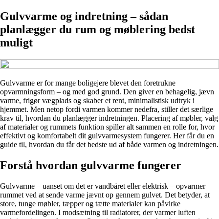
Gulvvarme og indretning – sådan
planlægger du rum og møblering bedst
muligt
Gulvvarme er for mange boligejere blevet den foretrukne
opvarmningsform – og med god grund. Den giver en behagelig, jævn
varme, frigør vægplads og skaber et rent, minimalistisk udtryk i
hjemmet. Men netop fordi varmen kommer nedefra, stiller det særlige
krav til, hvordan du planlægger indretningen. Placering af møbler, valg
af materialer og rummets funktion spiller alt sammen en rolle for, hvor
effektivt og komfortabelt dit gulvvarmesystem fungerer. Her får du en
guide til, hvordan du får det bedste ud af både varmen og indretningen.
Forstå hvordan gulvvarme fungerer
Gulvvarme – uanset om det er vandbåret eller elektrisk – opvarmer
rummet ved at sende varme jævnt op gennem gulvet. Det betyder, at
store, tunge møbler, tæpper og tætte materialer kan påvirke
varmefordelingen. I modsætning til radiatorer, der varmer luften