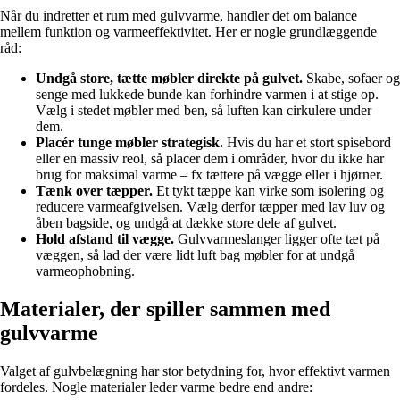
Når du indretter et rum med gulvvarme, handler det om balance
mellem funktion og varmeeffektivitet. Her er nogle grundlæggende
råd:
Undgå store, tætte møbler direkte på gulvet.
Skabe, sofaer og
senge med lukkede bunde kan forhindre varmen i at stige op.
Vælg i stedet møbler med ben, så luften kan cirkulere under
dem.
Placér tunge møbler strategisk.
Hvis du har et stort spisebord
eller en massiv reol, så placer dem i områder, hvor du ikke har
brug for maksimal varme – fx tættere på vægge eller i hjørner.
Tænk over tæpper.
Et tykt tæppe kan virke som isolering og
reducere varmeafgivelsen. Vælg derfor tæpper med lav luv og
åben bagside, og undgå at dække store dele af gulvet.
Hold afstand til vægge.
Gulvvarmeslanger ligger ofte tæt på
væggen, så lad der være lidt luft bag møbler for at undgå
varmeophobning.
Materialer, der spiller sammen med
gulvvarme
Valget af gulvbelægning har stor betydning for, hvor effektivt varmen
fordeles. Nogle materialer leder varme bedre end andre: