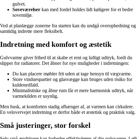
gulvet.
Soveværelser
kan med fordel holdes lidt køligere for et bedre
sovemiljø.
Ved at planlægge zonerne fra starten kan du undgå overophedning og
samtidig indrette mere fleksibelt.
Indretning med komfort og æstetik
Gulvvarme giver frihed til at skabe et rent og luftigt udtryk, fordi du
slipper for radiatorer. Det åbner for nye muligheder i indretningen:
Du kan placere møbler frit uden at tage hensyn til vægvarme.
Store vinduespartier og glasvægge kan bruges uden risiko for
kuldenedfald.
Minimalistiske og åbne rum får et mere harmonisk udtryk, når
varmekilden er usynlig.
Men husk, at komforten stadig afhænger af, at varmen kan cirkulere.
En velovervejet indretning er derfor både et æstetisk og praktisk valg.
Små justeringer, stor forskel
Selv små ændringer kan forbedre effektiviteten af din gulvvarme. Løft