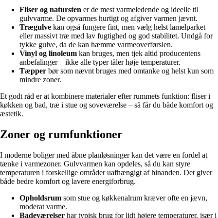
Fliser og natursten
er de mest varmeledende og ideelle til
gulvvarme. De opvarmes hurtigt og afgiver varmen jævnt.
Trægulve
kan også fungere fint, men vælg helst lamelparket
eller massivt træ med lav fugtighed og god stabilitet. Undgå for
tykke gulve, da de kan hæmme varmeoverførslen.
Vinyl og linoleum
kan bruges, men tjek altid producentens
anbefalinger – ikke alle typer tåler høje temperaturer.
Tæpper
bør som nævnt bruges med omtanke og helst kun som
mindre zoner.
Et godt råd er at kombinere materialer efter rummets funktion: fliser i
køkken og bad, træ i stue og soveværelse – så får du både komfort og
æstetik.
Zoner og rumfunktioner
I moderne boliger med åbne planløsninger kan det være en fordel at
tænke i varmezoner. Gulvvarmen kan opdeles, så du kan styre
temperaturen i forskellige områder uafhængigt af hinanden. Det giver
både bedre komfort og lavere energiforbrug.
Opholdsrum
som stue og køkkenalrum kræver ofte en jævn,
moderat varme.
Badeværelser
har typisk brug for lidt højere temperaturer, især i